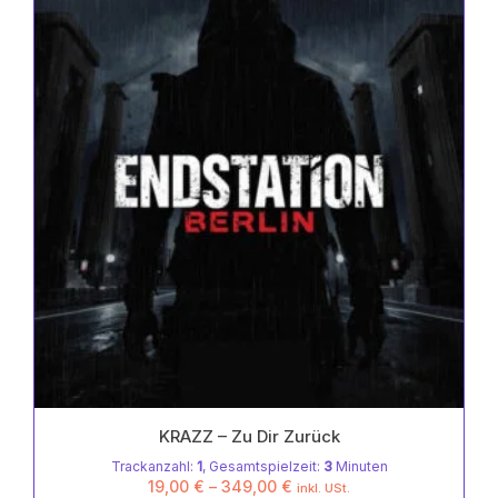
Die
von
Optionen
5
können
auf
der
Produktseite
gewählt
werden
KRAZZ – Zu Dir Zurück
Trackanzahl:
1
, Gesamtspielzeit:
3
Minuten
19,00
€
–
349,00
€
inkl. USt.