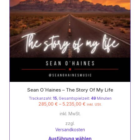
Produktseite
gewählt
werden
Sean O´Haines – The Story Of My Life
Trackanzahl:
15
, Gesamtspielzeit:
49
Minuten
285,00
€
–
5.235,00
€
inkl. USt.
inkl. MwSt.
zzgl.
Versandkosten
Ausführung wählen