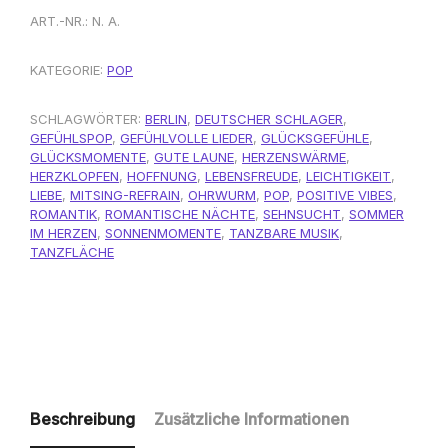
ART.-NR.:
N. A.
KATEGORIE:
POP
SCHLAGWÖRTER:
BERLIN
,
DEUTSCHER SCHLAGER
,
GEFÜHLSPOP
,
GEFÜHLVOLLE LIEDER
,
GLÜCKSGEFÜHLE
,
GLÜCKSMOMENTE
,
GUTE LAUNE
,
HERZENSWÄRME
,
HERZKLOPFEN
,
HOFFNUNG
,
LEBENSFREUDE
,
LEICHTIGKEIT
,
LIEBE
,
MITSING-REFRAIN
,
OHRWURM
,
POP
,
POSITIVE VIBES
,
ROMANTIK
,
ROMANTISCHE NÄCHTE
,
SEHNSUCHT
,
SOMMER
IM HERZEN
,
SONNENMOMENTE
,
TANZBARE MUSIK
,
TANZFLÄCHE
Beschreibung
Zusätzliche Informationen