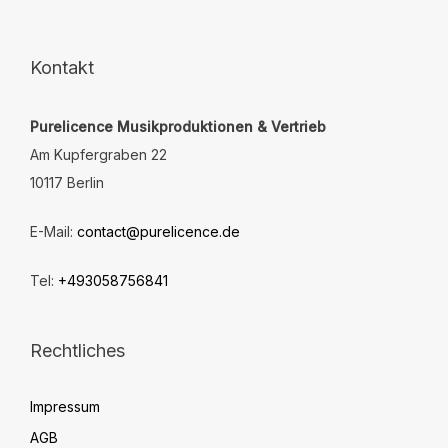
Optionen
5
können
auf
der
Kontakt
Produktseite
gewählt
Purelicence Musikproduktionen & Vertrieb
werden
Am Kupfergraben 22
10117 Berlin
E-Mail:
contact@purelicence.de
Tel:
+493058756841
Rechtliches
Impressum
AGB