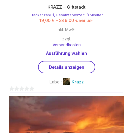
KRAZZ – Giftstadt
Trackanzahl:
1
, Gesamtspielzeit:
3
Minuten
19,00
€
–
349,00
€
inkl. USt.
inkl. MwSt.
zzgl.
Versandkosten
Ausführung wählen
Dieses
Details anzeigen
Produkt
weist
Label:
Krazz
mehrere
Varianten
0
auf.
Die
von
Optionen
5
können
auf
der