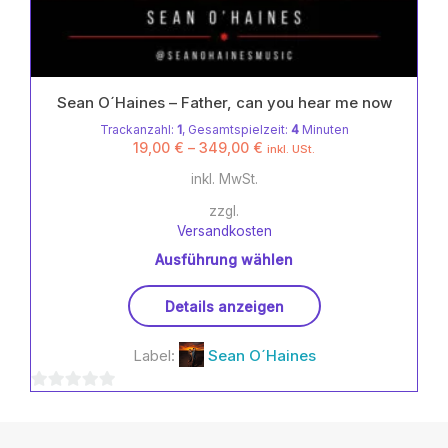
Sean O´Haines – Father, can you hear me now
Trackanzahl:
1
, Gesamtspielzeit:
4
Minuten
19,00
€
–
349,00
€
inkl. USt.
inkl. MwSt.
zzgl.
Versandkosten
Ausführung wählen
Dieses
Details anzeigen
Produkt
weist
Label:
Sean O´Haines
mehrere
Varianten
0
auf.
Die
von