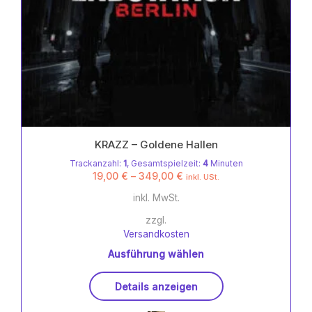
KRAZZ – Goldene Hallen
Trackanzahl:
1
, Gesamtspielzeit:
4
Minuten
19,00
€
–
349,00
€
inkl. USt.
inkl. MwSt.
zzgl.
Versandkosten
Ausführung wählen
Dieses
Details anzeigen
Produkt
weist