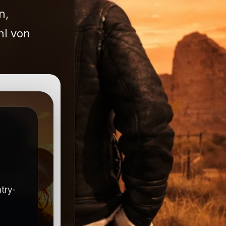
n,
hl von
try-