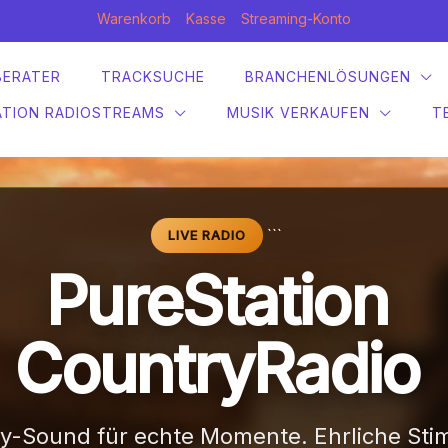
Warenkorb
Kasse
Streaming-Konto
BERATER
TRACKSUCHE
BRANCHENLÖSUNGEN
ATION RADIOSTREAMS
MUSIK VERKAUFEN
T
```
LIVE RADIO
PureStation
CountryRadio
y-Sound für echte Momente. Ehrliche St