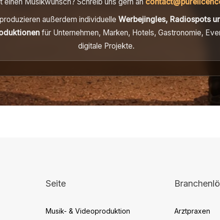
t einen Musikwunsch? Schreib uns gern an
contact@purelicenc
 produzieren außerdem individuelle
Werbejingles, Radiospots u
oduktionen
für Unternehmen, Marken, Hotels, Gastronomie, Eve
digitale Projekte.
Seite
Branchenl
Musik- & Videoproduktion
Arztpraxen