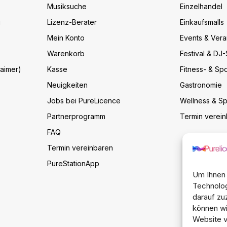
Musiksuche
Einzelhandel
g
Lizenz-Berater
Einkaufsmalls
Mein Konto
Events & Vera
Warenkorb
Festival & DJ
laimer)
Kasse
Fitness- & Spo
Neuigkeiten
Gastronomie
Jobs bei PureLicence
Wellness & S
Partnerprogramm
Termin verei
FAQ
Termin vereinbaren
PureStationApp
Um Ihnen 
Technolog
darauf zu
können wi
Website ve