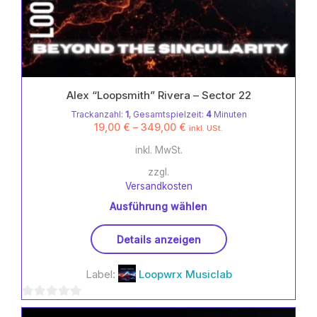
Alex “Loopsmith” Rivera – Sector 22
Trackanzahl:
1
, Gesamtspielzeit:
4
Minuten
19,00
€
–
349,00
€
inkl. USt.
inkl. MwSt.
zzgl.
Versandkosten
Ausführung wählen
Dieses
Details anzeigen
Produkt
weist
Label:
Loopwrx Musiclab
mehrere
Varianten
0
auf.