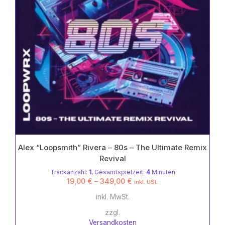
Produktseite
gewählt
werden
Alex “Loopsmith” Rivera – 80s – The Ultimate Remix
Revival
Trackanzahl:
1
, Gesamtspielzeit:
4
Minuten
19,00
€
–
349,00
€
inkl. USt.
inkl. MwSt.
zzgl.
Versandkosten