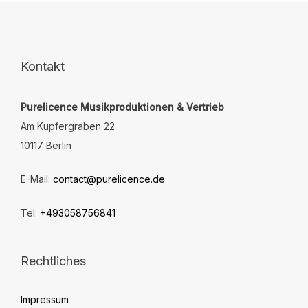
Die
von
Optionen
5
können
auf
der
Kontakt
Produktseite
gewählt
Purelicence Musikproduktionen & Vertrieb
werden
Am Kupfergraben 22
10117 Berlin
E-Mail:
contact@purelicence.de
Tel:
+493058756841
Rechtliches
Impressum