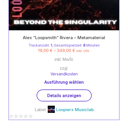
Alex “Loopsmith” Rivera – Metamaterial
Trackanzahl:
1
, Gesamtspielzeit:
8
Minuten
19,00
€
–
349,00
€
inkl. USt.
inkl. MwSt.
zzgl.
Versandkosten
Ausführung wählen
Dieses
Details anzeigen
Produkt
weist
Label:
Loopwrx Musiclab
mehrere
Varianten
0
auf.