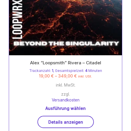
Alex “Loopsmith” Rivera – Citadel
Trackanzahl:
1
, Gesamtspielzeit:
4
Minuten
19,00
€
–
349,00
€
inkl. USt.
inkl. MwSt.
zzgl.
Versandkosten
Ausführung wählen
Dieses
Details anzeigen
Produkt