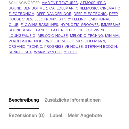
SCHLAGWÖRTER:
AMBIENT TEXTURES
,
ATMOSPHERIC
SOUND
,
BEN BÖHMER
,
CAFEDELMAR
,
CHILLMUSIC
,
CINEMATIC
ELECTRONICA
,
DEEP DANCEFLOOR
,
DEEP ELECTRONIC
,
DEEP
HOUSE VIBES
,
ELECTRONIC STORYTELLING
,
EMOTIONAL
CLUB
,
FLOWING BASSLINES
,
HYPNOTIC GROOVES
,
IMMERSIVE
SOUNDSCAPE
,
LANE 8
,
LATE NIGHT CLUB
,
LOOPWRX
,
LOUNGEMUSIC
,
MELODIC HOUSE
,
MELODIC TECHNO
,
MINIMAL
PERCUSSION
,
MODERN CLUB MUSIC
,
NILS HOFFMANN
,
ORGANIC TECHNO
,
PROGRESSIVE HOUSE
,
STEPHAN BODZIN
,
SUNRISE SET
,
WARM SYNTHS
,
YOTTO
Beschreibung
Zusätzliche Informationen
Rezensionen (0)
Label
Mehr Angebote