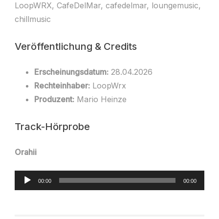
LoopWRX, CafeDelMar, cafedelmar, loungemusic,
chillmusic
Veröffentlichung & Credits
Erscheinungsdatum:
28.04.2026
Rechteinhaber:
LoopWrx
Produzent:
Mario Heinze
Track-Hörprobe
Orahii
Audio-
00:00
00:00
Player