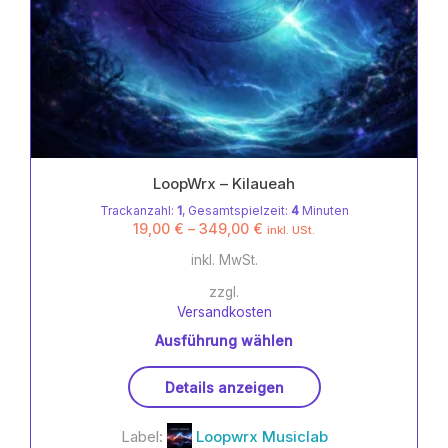
LoopWrx – Kilaueah
Trackanzahl:
1
, Gesamtspielzeit:
4
Minuten
19,00
€
–
349,00
€
inkl. USt.
inkl. MwSt.
zzgl.
Versandkosten
Ausführung wählen
Dieses
Details anzeigen
Produkt
weist
Label:
Loopwrx Musiclab
mehrere