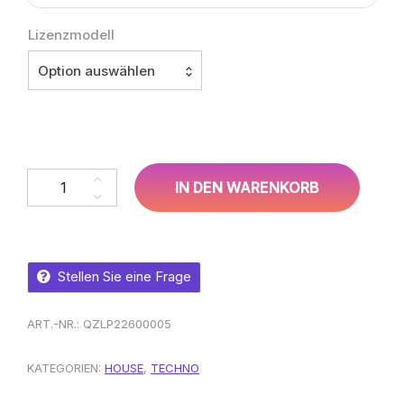
Lizenzmodell
Option auswählen
LoopWrx – Orahii Menge
IN DEN WARENKORB
Stellen Sie eine Frage
ART.-NR.:
QZLP22600005
KATEGORIEN:
HOUSE
,
TECHNO