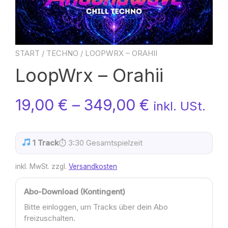
START
/
TECHNO
/ LOOPWRX – ORAHII
LoopWrx – Orahii
19,00
€
–
349,00
€
inkl. USt.
1 Track
⏱ 3:30 Gesamtspielzeit
inkl. MwSt.
zzgl.
Versandkosten
Abo-Download (Kontingent)
Bitte einloggen, um Tracks über dein Abo
freizuschalten.