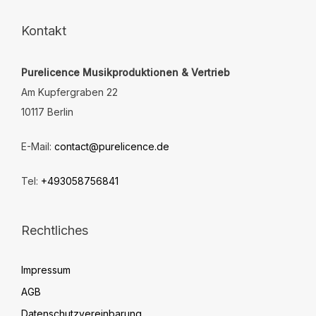
auf
der
Kontakt
Produktseite
gewählt
Purelicence Musikproduktionen & Vertrieb
werden
Am Kupfergraben 22
10117 Berlin
E-Mail:
contact@purelicence.de
Tel:
+493058756841
Rechtliches
Impressum
AGB
Datenschutzvereinbarung