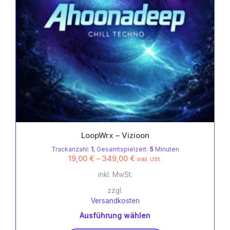
gewählt
werden
LoopWrx – Vizioon
Trackanzahl:
1
, Gesamtspielzeit:
5
Minuten
19,00
€
–
349,00
€
inkl. USt.
inkl. MwSt.
zzgl.
Versandkosten
Ausführung wählen