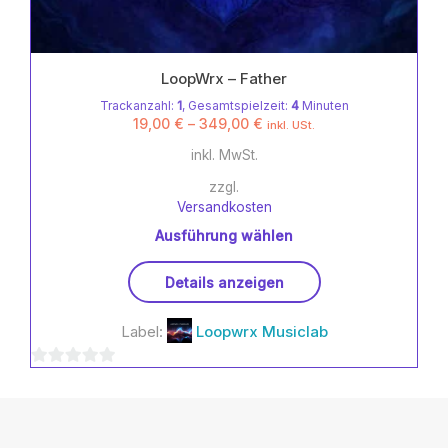
LoopWrx – Father
Trackanzahl:
1
, Gesamtspielzeit:
4
Minuten
19,00
€
–
349,00
€
inkl. USt.
inkl. MwSt.
zzgl.
Versandkosten
Ausführung wählen
Dieses
Details anzeigen
Produkt
weist
Label:
Loopwrx Musiclab
mehrere
Varianten
0
auf.
Die
von
Optionen
5
können