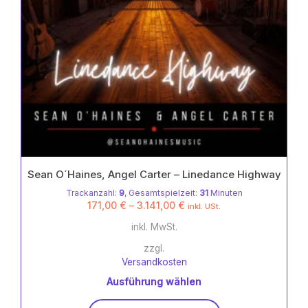
werden
Sean O´Haines, Angel Carter – Linedance Highway
Trackanzahl:
9
, Gesamtspielzeit:
31
Minuten
171,00
€
–
3.141,00
€
inkl. USt.
inkl. MwSt.
zzgl.
Versandkosten
Ausführung wählen
Dieses