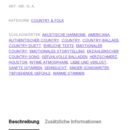
ART.-NR.:
N. A.
KATEGORIE:
COUNTRY & FOLK
SCHLAGWÖRTER:
AKUSTISCHE HARMONIE
,
AMERICANA
,
AUTHENTISCHER COUNTRY
,
COUNTRY
,
COUNTRY-BALLADE
,
COUNTRY-DUETT
,
EHRLICHE TEXTE
,
EMOTIONALER
COUNTRY
,
EMOTIONALES STORYTELLING
,
ERZÄHLERISCHER
COUNTRY-SONG
,
GEFÜHLVOLLE BALLADEN
,
HERZSCHMERZ
,
HOUSTON
,
INTIME ATMOSPHÄRE
,
LIEBE UND VERLUST
,
SANFTE GITARREN
,
SEHNSUCHT
,
SINGER-SONGWRITER
,
TIEFGEHENDE GEFÜHLE
,
WARME STIMMEN
Beschreibung
Zusätzliche Informationen