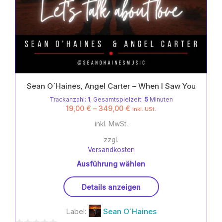
Sean O´Haines, Angel Carter – When I Saw You
Trackanzahl:
1
, Gesamtspielzeit:
5
Minuten
19,00
€
–
349,00
€
inkl. USt.
inkl. MwSt.
zzgl.
Versandkosten
Ausführung wählen
Dieses
Details anzeigen
Produkt
weist
Label:
Sean O´Haines
mehrere