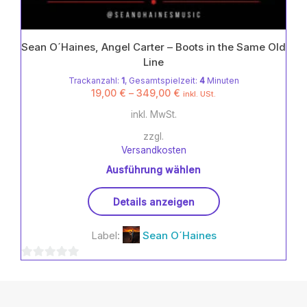
Sean O´Haines, Angel Carter – Boots in the Same Old
Line
Trackanzahl:
1
, Gesamtspielzeit:
4
Minuten
19,00
€
–
349,00
€
inkl. USt.
inkl. MwSt.
zzgl.
Versandkosten
Ausführung wählen
Dieses
Details anzeigen
Produkt
weist
Label:
Sean O´Haines
mehrere
Varianten
0
auf.
Die
von
Optionen
5