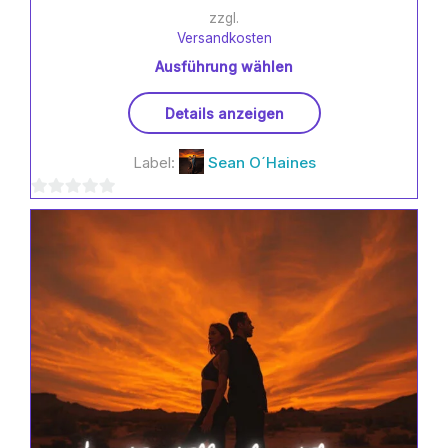
zzgl.
Versandkosten
Ausführung wählen
Dieses
Details anzeigen
Produkt
weist
Label:
Sean O´Haines
mehrere
Varianten
0
auf.
Die
von
Optionen
5
können
auf
der
Produktseite
gewählt
werden