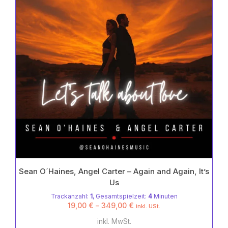
auf
der
Produktseite
gewählt
werden
Sean O´Haines, Angel Carter – Again and Again, It’s
Us
Trackanzahl:
1
, Gesamtspielzeit:
4
Minuten
19,00
€
–
349,00
€
inkl. USt.
inkl. MwSt.