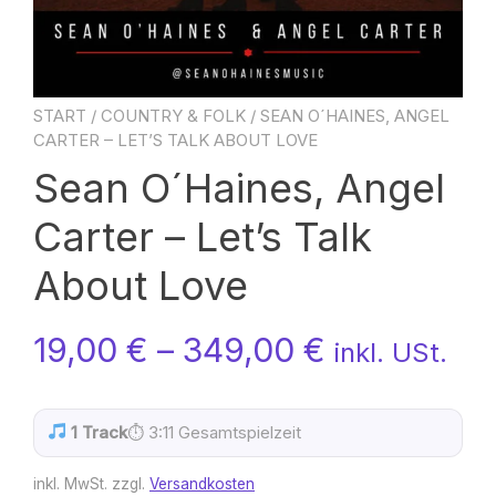
START
/
COUNTRY & FOLK
/ SEAN O´HAINES, ANGEL
CARTER – LET’S TALK ABOUT LOVE
Sean O´Haines, Angel
Carter – Let’s Talk
About Love
19,00
€
–
349,00
€
inkl. USt.
1 Track
⏱ 3:11 Gesamtspielzeit
inkl. MwSt.
zzgl.
Versandkosten