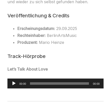
und wieder zu sich selbst gefunden haben.
Veröffentlichung & Credits
Erscheinungsdatum:
29.09.2025
Rechteinhaber:
BerlinArtsMusic
Produzent:
Mario Heinze
Track-Hörprobe
Let’s Talk About Love
Audio-
00:00
00:00
Player