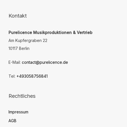
können
auf
der
Kontakt
Produktseite
gewählt
Purelicence Musikproduktionen & Vertrieb
werden
Am Kupfergraben 22
10117 Berlin
E-Mail:
contact@purelicence.de
Tel:
+493058756841
Rechtliches
Impressum
AGB