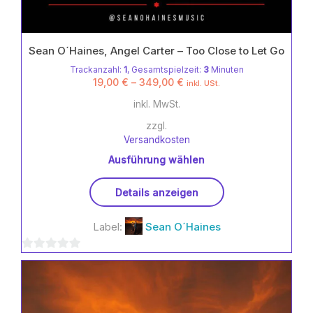
Sean O´Haines, Angel Carter – Too Close to Let Go
Trackanzahl:
1
, Gesamtspielzeit:
3
Minuten
19,00
€
–
349,00
€
inkl. USt.
inkl. MwSt.
zzgl.
Versandkosten
Ausführung wählen
Dieses
Details anzeigen
Produkt
weist
Label:
Sean O´Haines
mehrere
Varianten
0
auf.
Die
von
Optionen
5
können