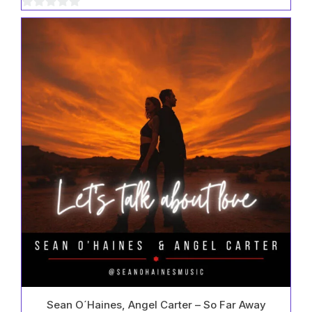
Varianten
0
auf.
Die
von
Optionen
5
können
auf
der
Produktseite
gewählt
werden
Sean O´Haines, Angel Carter – So Far Away