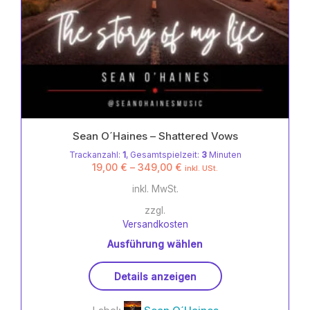
Sean O´Haines – Shattered Vows
Trackanzahl:
1
, Gesamtspielzeit:
3
Minuten
19,00
€
–
349,00
€
inkl. USt.
inkl. MwSt.
zzgl.
Versandkosten
Ausführung wählen
Dieses
Details anzeigen
Produkt
weist