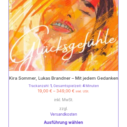
gewählt
werden
Kira Sommer, Lukas Brandner – Mit jedem Gedanken
Trackanzahl:
1
, Gesamtspielzeit:
4
Minuten
19,00
€
–
349,00
€
inkl. USt.
inkl. MwSt.
zzgl.
Versandkosten
Ausführung wählen