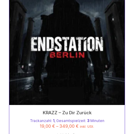
Optionen
5
können
auf
der
Produktseite
gewählt
werden
KRAZZ – Zu Dir Zurück
Trackanzahl:
1
, Gesamtspielzeit:
3
Minuten
19,00
€
–
349,00
€
inkl. USt.