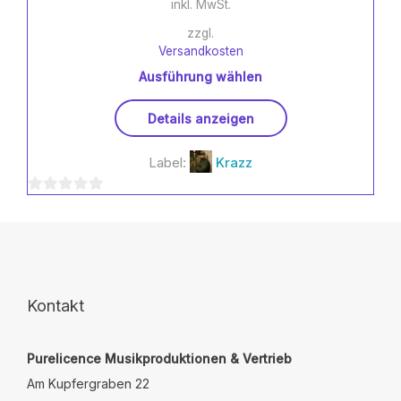
inkl. MwSt.
zzgl.
Versandkosten
Ausführung wählen
Dieses
Details anzeigen
Produkt
weist
Label:
Krazz
mehrere
Varianten
0
auf.
Die
von
Optionen
5
können
auf
der
Kontakt
Produktseite
gewählt
Purelicence Musikproduktionen & Vertrieb
werden
Am Kupfergraben 22