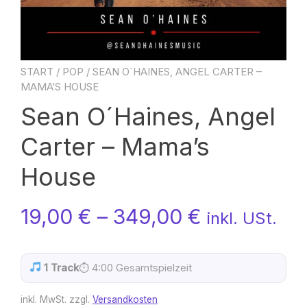
START
/
POP
/ SEAN O´HAINES, ANGEL CARTER –
MAMA’S HOUSE
Sean O´Haines, Angel
Carter – Mama’s
House
19,00
€
–
349,00
€
inkl. USt.
1 Track
⏱ 4:00 Gesamtspielzeit
inkl. MwSt.
zzgl.
Versandkosten