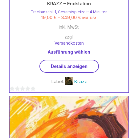
KRAZZ – Endstation
Trackanzahl:
1
, Gesamtspielzeit:
4
Minuten
19,00
€
–
349,00
€
inkl. USt.
inkl. MwSt.
zzgl.
Versandkosten
Ausführung wählen
Dieses
Details anzeigen
Produkt
weist
Label:
Krazz
mehrere
Varianten
0
auf.
Die
von
Optionen
5
können
auf
der
Produktseite