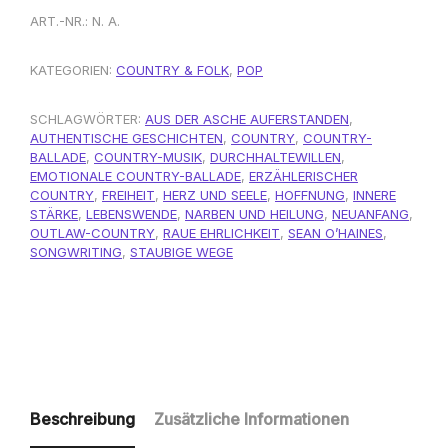
ART.-NR.:
N. A.
KATEGORIEN:
COUNTRY & FOLK
,
POP
SCHLAGWÖRTER:
AUS DER ASCHE AUFERSTANDEN
,
AUTHENTISCHE GESCHICHTEN
,
COUNTRY
,
COUNTRY-
BALLADE
,
COUNTRY-MUSIK
,
DURCHHALTEWILLEN
,
EMOTIONALE COUNTRY-BALLADE
,
ERZÄHLERISCHER
COUNTRY
,
FREIHEIT
,
HERZ UND SEELE
,
HOFFNUNG
,
INNERE
STÄRKE
,
LEBENSWENDE
,
NARBEN UND HEILUNG
,
NEUANFANG
,
OUTLAW-COUNTRY
,
RAUE EHRLICHKEIT
,
SEAN O’HAINES
,
SONGWRITING
,
STAUBIGE WEGE
Beschreibung
Zusätzliche Informationen