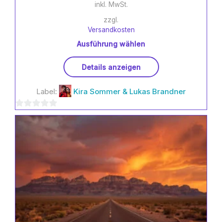
inkl. MwSt.
zzgl.
Versandkosten
Ausführung wählen
Dieses
Details anzeigen
Produkt
weist
Label:
Kira Sommer & Lukas Brandner
mehrere
Varianten
0
auf.
Die
von
Optionen
5
können
auf
der
Produktseite
gewählt
werden