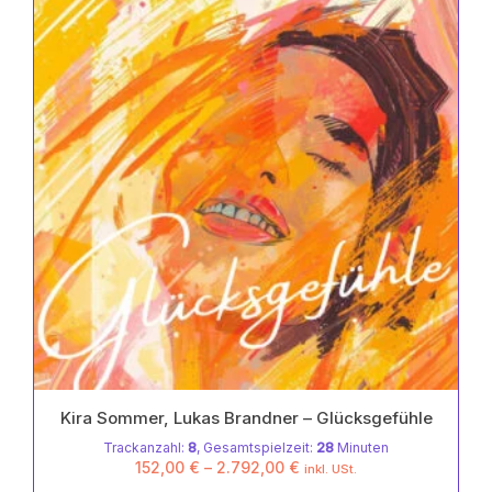
Kira Sommer, Lukas Brandner – Glücksgefühle
Trackanzahl:
8
, Gesamtspielzeit:
28
Minuten
152,00
€
–
2.792,00
€
inkl. USt.