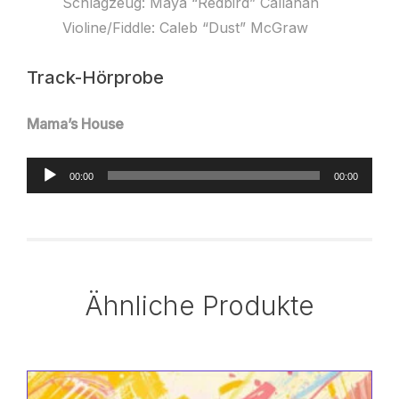
Schlagzeug: Maya “Redbird” Callahan
Violine/Fiddle: Caleb “Dust” McGraw
Track-Hörprobe
Mama’s House
Audio-
00:00
00:00
Player
Ähnliche Produkte