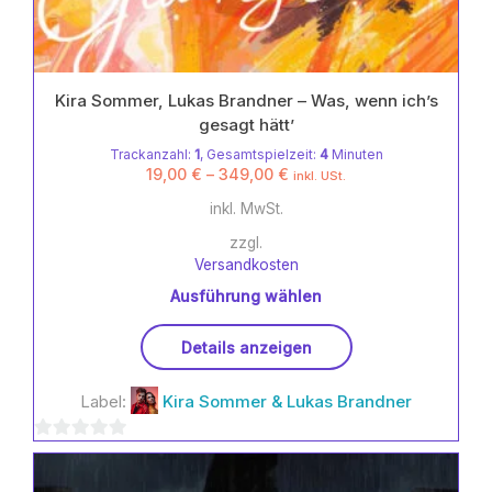
Kira Sommer, Lukas Brandner – Was, wenn ich’s
gesagt hätt’
Trackanzahl:
1
, Gesamtspielzeit:
4
Minuten
19,00
€
–
349,00
€
inkl. USt.
inkl. MwSt.
zzgl.
Versandkosten
Ausführung wählen
Dieses
Details anzeigen
Produkt
weist
Label:
Kira Sommer & Lukas Brandner
mehrere
Varianten
0
auf.
Die
von