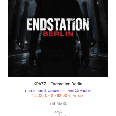
KRAZZ – Endstation Berlin
Trackanzahl:
8
, Gesamtspielzeit:
23
Minuten
152,00
€
–
2.792,00
€
inkl. USt.
inkl. MwSt.
zzgl.