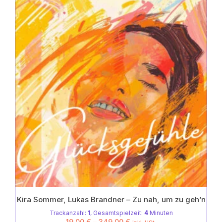
Die
von
Optionen
5
können
auf
der
Produktseite
gewählt
werden
Kira Sommer, Lukas Brandner – Zu nah, um zu geh’n
Trackanzahl:
1
, Gesamtspielzeit:
4
Minuten
19,00
€
–
349,00
€