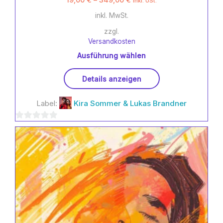
inkl. USt.
inkl. MwSt.
zzgl.
Versandkosten
Ausführung wählen
Dieses
Details anzeigen
Produkt
weist
Label:
Kira Sommer & Lukas Brandner
mehrere
Varianten
0
auf.
Die
von
Optionen
5
können
auf
der
Produktseite
gewählt
werden