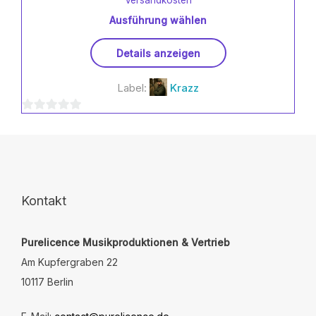
Ausführung wählen
Dieses
Details anzeigen
Produkt
weist
Label:
Krazz
mehrere
Varianten
0
auf.
Die
von
Optionen
5
können
auf
der
Kontakt
Produktseite
gewählt
Purelicence Musikproduktionen & Vertrieb
werden
Am Kupfergraben 22
10117 Berlin