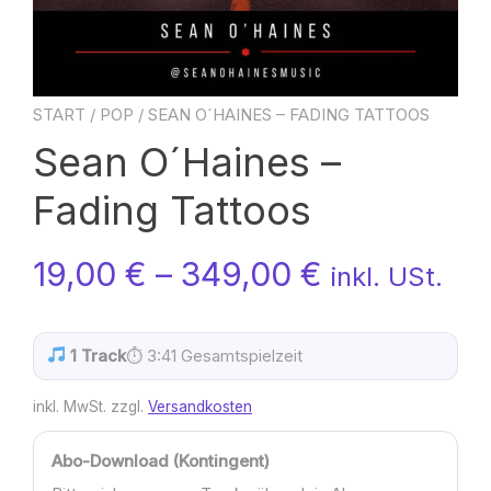
START
/
POP
/ SEAN O´HAINES – FADING TATTOOS
Sean O´Haines –
Fading Tattoos
19,00
€
–
349,00
€
inkl. USt.
1 Track
⏱ 3:41 Gesamtspielzeit
inkl. MwSt.
zzgl.
Versandkosten
Abo-Download (Kontingent)