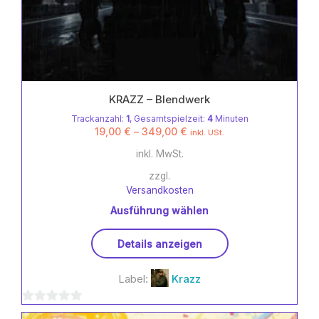
KRAZZ – Blendwerk
Trackanzahl:
1
, Gesamtspielzeit:
4
Minuten
19,00
€
–
349,00
€
inkl. USt.
inkl. MwSt.
zzgl.
Versandkosten
Ausführung wählen
Dieses
Details anzeigen
Produkt
weist
Label:
Krazz
mehrere
Varianten
0
auf.