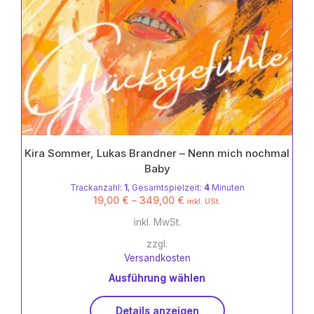
Kira Sommer, Lukas Brandner – Nenn mich nochmal
Baby
Trackanzahl:
1
, Gesamtspielzeit:
4
Minuten
19,00
€
–
349,00
€
inkl. USt.
inkl. MwSt.
zzgl.
Versandkosten
Ausführung wählen
Dieses
Details anzeigen