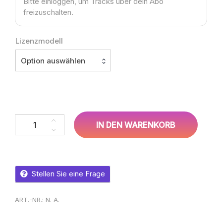
Bitte einloggen, um Tracks über dein Abo
freizuschalten.
Lizenzmodell
Option auswählen
Sean O´Haines – Fading Tattoos Menge
IN DEN WARENKORB
Stellen Sie eine Frage
ART.-NR.:
N. A.