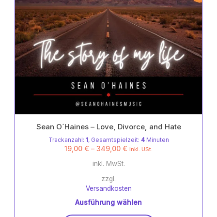
Sean O´Haines – Love, Divorce, and Hate
Trackanzahl:
1
, Gesamtspielzeit:
4
Minuten
19,00
€
–
349,00
€
inkl. USt.
inkl. MwSt.
zzgl.
Versandkosten
Ausführung wählen