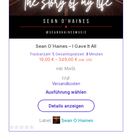
Sean O´Haines – I Gave It All
Trackanzahl:
1
, Gesamtspielzeit:
3
Minuten
19,00
€
–
349,00
€
inkl. USt.
inkl. MwSt.
zzgl.
Versandkosten
Ausführung wählen
Dieses
Details anzeigen
Produkt
weist
Label:
Sean O´Haines
mehrere
Varianten