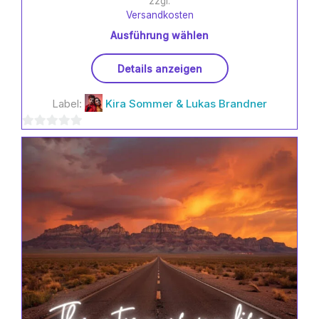
zzgl.
Versandkosten
Ausführung wählen
Dieses
Details anzeigen
Produkt
weist
Label:
Kira Sommer & Lukas Brandner
mehrere
Varianten
0
auf.
Die
von
Optionen
5
können
auf
der
Produktseite
gewählt
werden