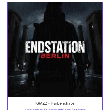
0
auf.
Die
von
Optionen
5
können
auf
der
Produktseite
gewählt
werden
KRAZZ – Farbenchaos
Trackanzahl:
1
, Gesamtspielzeit:
3
Minuten