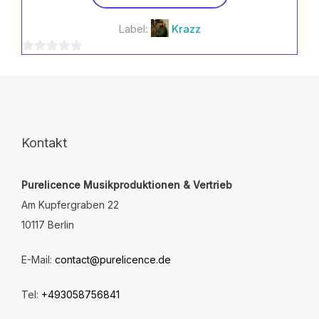
Produkt
weist
Label:
Krazz
mehrere
Varianten
0
auf.
Die
von
Optionen
5
können
auf
der
Kontakt
Produktseite
gewählt
Purelicence Musikproduktionen & Vertrieb
werden
Am Kupfergraben 22
10117 Berlin
E-Mail:
contact@purelicence.de
Tel:
+493058756841