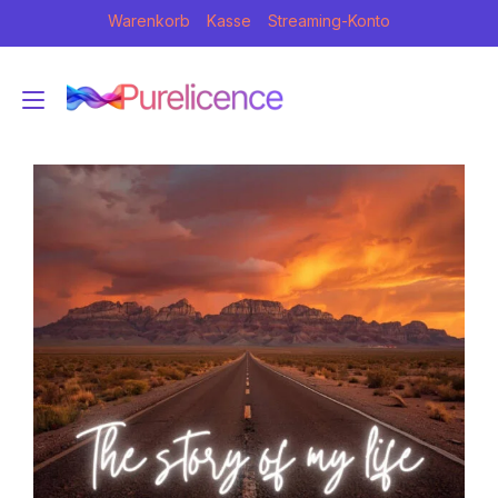
Zum
Warenkorb
Kasse
Streaming-Konto
Inhalt
springen
Navigation umschalten