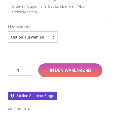
Bitte einloggen, um Tracks über dein Abo
freizuschalten.
Lizenzmodell
Option auswählen
Sean O´Haines – Where the River Ran Menge
IN DEN WARENKORB
Stellen Sie eine Frage
ART.-NR.:
N. A.