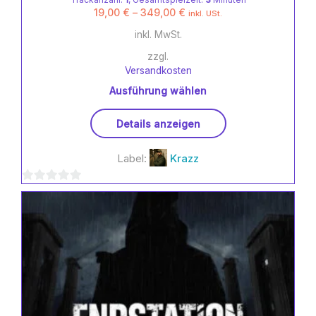
19,00
€
–
349,00
€
inkl. USt.
inkl. MwSt.
zzgl.
Versandkosten
Ausführung wählen
Dieses
Details anzeigen
Produkt
weist
Label:
Krazz
mehrere
Varianten
0
auf.
Die
von
Optionen
5
können
auf
der
Produktseite
gewählt