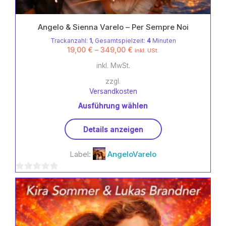
Angelo & Sienna Varelo – Per Sempre Noi
Trackanzahl:
1
, Gesamtspielzeit:
4
Minuten
19,00
€
–
349,00
€
inkl. USt.
inkl. MwSt.
zzgl.
Versandkosten
Ausführung wählen
Dieses
Details anzeigen
Produkt
weist
Label:
AngeloVarelo
mehrere
Varianten
0
auf.
Die
von
Optionen
5
können
auf