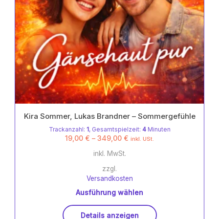
Kira Sommer, Lukas Brandner – Sommergefühle
Trackanzahl:
1
, Gesamtspielzeit:
4
Minuten
19,00
€
–
349,00
€
inkl. USt.
inkl. MwSt.
zzgl.
Versandkosten
Ausführung wählen
Dieses
Details anzeigen