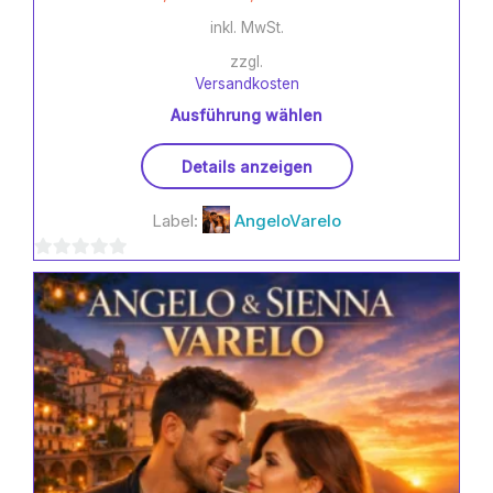
inkl. MwSt.
zzgl.
Versandkosten
Ausführung wählen
Dieses
Details anzeigen
Produkt
weist
Label:
AngeloVarelo
mehrere
Varianten
0
auf.
Die
von
Optionen
5
können
auf
der
Produktseite
gewählt
werden