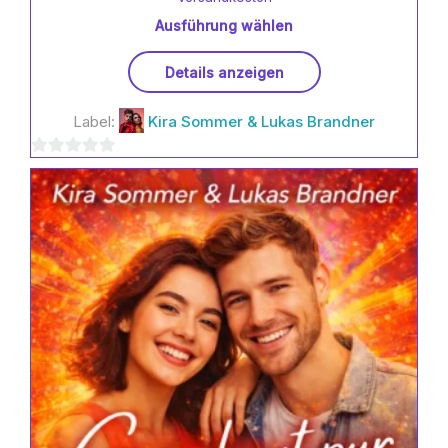
Ausführung wählen
Dieses
Details anzeigen
Produkt
weist
Label:
Kira Sommer & Lukas Brandner
mehrere
Varianten
0
auf.
Die
von
Optionen
5
können
auf
der
Produktseite
gewählt
werden