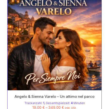
Die
von
Optionen
5
können
auf
der
Produktseite
gewählt
werden
Angelo & Sienna Varelo – Un attimo nel parco
Trackanzahl:
1
, Gesamtspielzeit:
4
Minuten
19,00
€
–
349,00
€
inkl. USt.