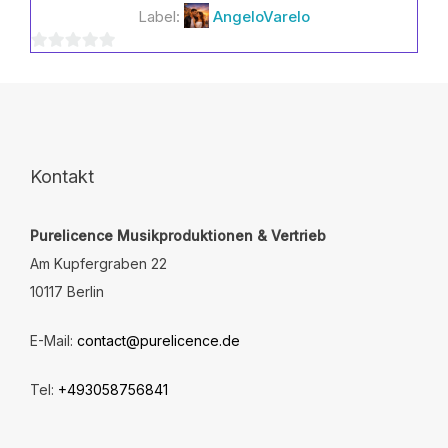
Label:
AngeloVarelo
mehrere
Varianten
0
auf.
Die
von
Optionen
5
können
auf
der
Kontakt
Produktseite
gewählt
Purelicence Musikproduktionen & Vertrieb
werden
Am Kupfergraben 22
10117 Berlin
E-Mail:
contact@purelicence.de
Tel:
+493058756841