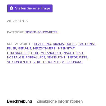
Stellen Sie eine Frage
ART.-NR.:
N. A.
KATEGORIE:
SINGER-SONGWRITER
SCHLAGWÖRTER:
BEZIEHUNG
,
DRAMA
,
DUETT
,
EMOTIONAL
,
FEUER
,
GEFÜHLE
,
HERZSCHMERZ
,
INTENSITÄT
,
LEIDENSCHAFT
,
LIEBE
,
MELANCHOLIE
,
NACHT
,
NÄHE
,
NOSTALGIE
,
POPBALLADE
,
SEHNSUCHT
,
TIEFGRÜNDIG
,
VERBUNDENHEIT
,
VERLETZLICHKEIT
,
VERSÖHNUNG
Beschreibung
Zusätzliche Informationen