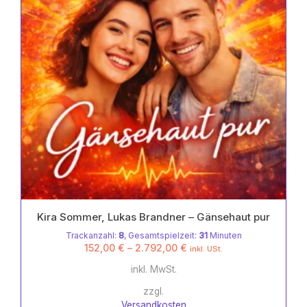
der
Produktseite
gewählt
werden
Kira Sommer, Lukas Brandner – Gänsehaut pur
Trackanzahl:
8
, Gesamtspielzeit:
31
Minuten
152,00
€
–
2.792,00
€
inkl. USt.
inkl. MwSt.
zzgl.
Versandkosten