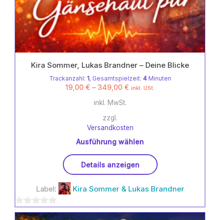
Kira Sommer, Lukas Brandner – Deine Blicke
Trackanzahl:
1
, Gesamtspielzeit:
4
Minuten
19,00
€
–
349,00
€
inkl. USt.
inkl. MwSt.
zzgl.
Versandkosten
Ausführung wählen
Dieses
Details anzeigen
Produkt
weist
Label:
Kira Sommer & Lukas Brandner
mehrere
Varianten
0
auf.