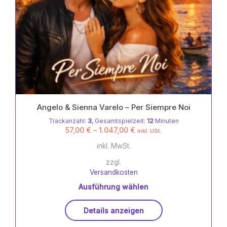
Angelo & Sienna Varelo – Per Siempre Noi
Trackanzahl:
3
, Gesamtspielzeit:
12
Minuten
57,00
€
–
1.047,00
€
inkl. USt.
inkl. MwSt.
zzgl.
Versandkosten
Ausführung wählen
Dieses
Details anzeigen
Produkt
weist