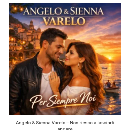
0
auf.
Die
von
Optionen
5
können
auf
der
Produktseite
gewählt
werden
Angelo & Sienna Varelo – Non riesco a lasciarti
andare