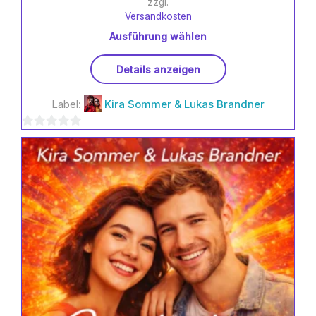
zzgl.
Versandkosten
Ausführung wählen
Dieses
Details anzeigen
Produkt
weist
Label:
Kira Sommer & Lukas Brandner
mehrere
Varianten
0
auf.
Die
von
Optionen
5
können
auf
der
Produktseite
gewählt
werden