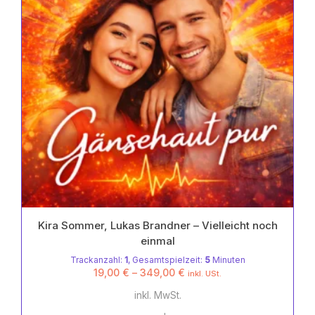
Kira Sommer, Lukas Brandner – Vielleicht noch
einmal
Trackanzahl:
1
, Gesamtspielzeit:
5
Minuten
19,00
€
–
349,00
€
inkl. USt.
inkl. MwSt.