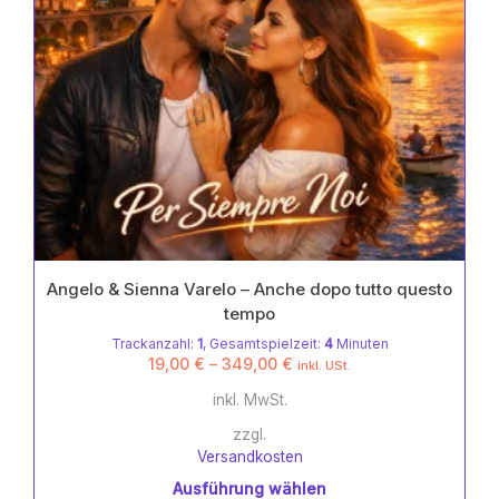
gewählt
werden
Angelo & Sienna Varelo – Anche dopo tutto questo
tempo
Trackanzahl:
1
, Gesamtspielzeit:
4
Minuten
19,00
€
–
349,00
€
inkl. USt.
inkl. MwSt.
zzgl.
Versandkosten
Ausführung wählen