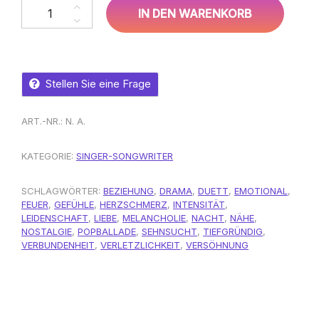
Kira Sommer, Lukas Brandner – Zu nah, um loszulassen Men
IN DEN WARENKORB
Stellen Sie eine Frage
ART.-NR.:
N. A.
KATEGORIE:
SINGER-SONGWRITER
SCHLAGWÖRTER:
BEZIEHUNG
,
DRAMA
,
DUETT
,
EMOTIONAL
,
FEUER
,
GEFÜHLE
,
HERZSCHMERZ
,
INTENSITÄT
,
LEIDENSCHAFT
,
LIEBE
,
MELANCHOLIE
,
NACHT
,
NÄHE
,
NOSTALGIE
,
POPBALLADE
,
SEHNSUCHT
,
TIEFGRÜNDIG
,
VERBUNDENHEIT
,
VERLETZLICHKEIT
,
VERSÖHNUNG