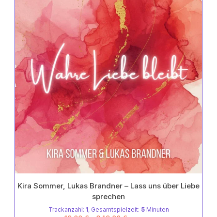
Optionen
5
können
auf
der
Produktseite
gewählt
werden
Kira Sommer, Lukas Brandner – Lass uns über Liebe
sprechen
Trackanzahl:
1
, Gesamtspielzeit:
5
Minuten