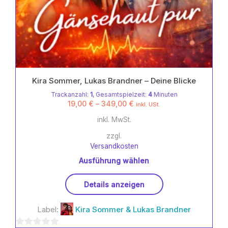
Kira Sommer, Lukas Brandner – Deine Blicke
Trackanzahl:
1
, Gesamtspielzeit:
4
Minuten
19,00
€
–
349,00
€
inkl. USt.
inkl. MwSt.
zzgl.
Versandkosten
Ausführung wählen
Dieses
Details anzeigen
Produkt
weist
Label:
Kira Sommer & Lukas Brandner
mehrere
Varianten