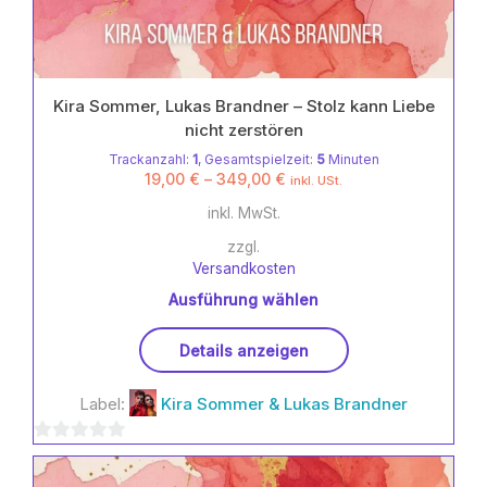
Kira Sommer, Lukas Brandner – Stolz kann Liebe
nicht zerstören
Trackanzahl:
1
, Gesamtspielzeit:
5
Minuten
19,00
€
–
349,00
€
inkl. USt.
inkl. MwSt.
zzgl.
Versandkosten
Ausführung wählen
Dieses
Details anzeigen
Produkt
weist
Label:
Kira Sommer & Lukas Brandner
mehrere
Varianten
0
auf.
Die
von