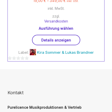
19,00
€
–
349,00
€
inkl. USt.
inkl. MwSt.
zzgl.
Versandkosten
Ausführung wählen
Dieses
Details anzeigen
Produkt
weist
Label:
Kira Sommer & Lukas Brandner
mehrere
Varianten
0
auf.
Die
von
Optionen
5
können
auf
der
Kontakt
Produktseite
gewählt
Purelicence Musikproduktionen & Vertrieb
werden