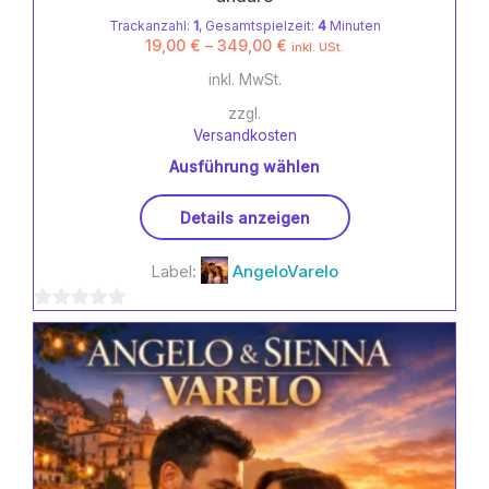
Trackanzahl:
1
, Gesamtspielzeit:
4
Minuten
19,00
€
–
349,00
€
inkl. USt.
inkl. MwSt.
zzgl.
Versandkosten
Ausführung wählen
Dieses
Details anzeigen
Produkt
weist
Label:
AngeloVarelo
mehrere
Varianten
0
auf.
Die
von
Optionen
5
können
auf
der
Produktseite