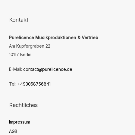
können
auf
der
Kontakt
Produktseite
gewählt
Purelicence Musikproduktionen & Vertrieb
werden
Am Kupfergraben 22
10117 Berlin
E-Mail:
contact@purelicence.de
Tel:
+493058756841
Rechtliches
Impressum
AGB