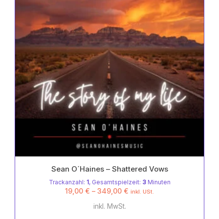
können
auf
der
Produktseite
gewählt
werden
Sean O´Haines – Shattered Vows
Trackanzahl:
1
, Gesamtspielzeit:
3
Minuten
19,00
€
–
349,00
€
inkl. USt.
inkl. MwSt.