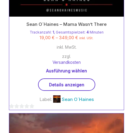
Sean O´Haines – Mama Wasn’t There
Trackanzahl:
1
, Gesamtspielzeit:
4
Minuten
19,00
€
–
349,00
€
inkl. USt.
inkl. MwSt.
zzgl.
Versandkosten
Ausführung wählen
Dieses
Details anzeigen
Produkt
weist
Label:
Sean O´Haines
mehrere
Varianten
0
auf.
Die
von
Optionen
5