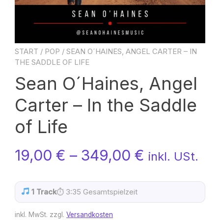
START
/
POP
/ SEAN O´HAINES, ANGEL CARTER – IN
THE SADDLE OF LIFE
Sean O´Haines, Angel
Carter – In the Saddle
of Life
19,00
€
–
349,00
€
inkl. USt.
1 Track
⏱ 3:35 Gesamtspielzeit
inkl. MwSt.
zzgl.
Versandkosten