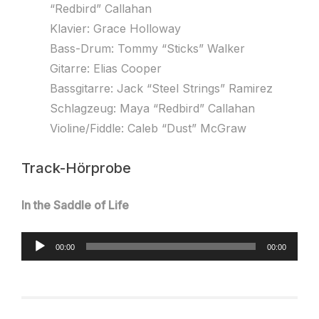
“Redbird” Callahan
Klavier: Grace Holloway
Bass-Drum: Tommy “Sticks” Walker
Gitarre: Elias Cooper
Bassgitarre: Jack “Steel Strings” Ramirez
Schlagzeug: Maya “Redbird” Callahan
Violine/Fiddle: Caleb “Dust” McGraw
Track-Hörprobe
In the Saddle of Life
Audio-
00:00
00:00
Player