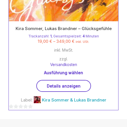
Kira Sommer, Lukas Brandner – Glücksgefühle
Trackanzahl:
1
, Gesamtspielzeit:
4
Minuten
19,00
€
–
349,00
€
inkl. USt.
inkl. MwSt.
zzgl.
Versandkosten
Ausführung wählen
Dieses
Details anzeigen
Produkt
weist
Label:
Kira Sommer & Lukas Brandner
mehrere
Varianten
0
auf.
Die
von
Optionen
5