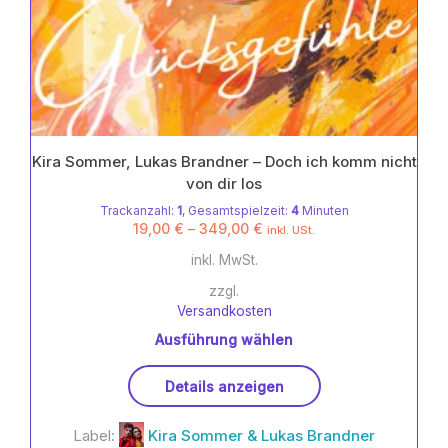
Kira Sommer, Lukas Brandner – Doch ich komm nicht
von dir los
Trackanzahl:
1
, Gesamtspielzeit:
4
Minuten
19,00
€
–
349,00
€
inkl. USt.
inkl. MwSt.
zzgl.
Versandkosten
Ausführung wählen
Dieses
Details anzeigen
Produkt
weist
Label:
Kira Sommer & Lukas Brandner
mehrere