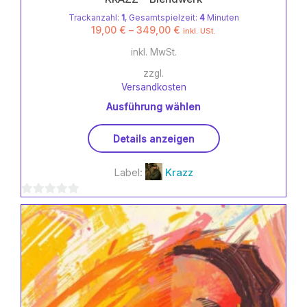
Trackanzahl:
1
, Gesamtspielzeit:
4
Minuten
19,00
€
–
349,00
€
inkl. USt.
inkl. MwSt.
zzgl.
Versandkosten
Ausführung wählen
Dieses
Details anzeigen
Produkt
weist
Label:
Krazz
mehrere
Varianten
0
auf.
Die
von
Optionen
5
können
auf
der
Produktseite