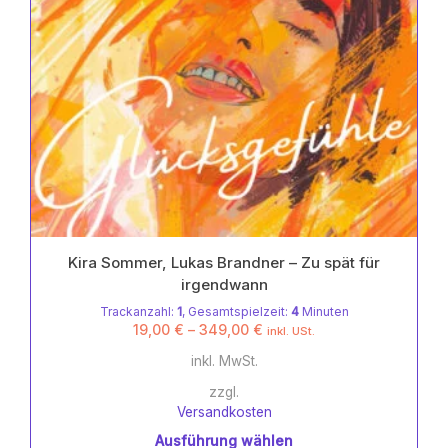
gewählt
werden
Kira Sommer, Lukas Brandner – Zu spät für
irgendwann
Trackanzahl:
1
, Gesamtspielzeit:
4
Minuten
19,00
€
–
349,00
€
inkl. USt.
inkl. MwSt.
zzgl.
Versandkosten
Ausführung wählen