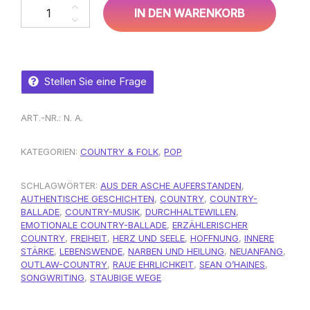
Sean O´Haines, Angel Carter – In the Saddle of Life Menge
IN DEN WARENKORB
Stellen Sie eine Frage
ART.-NR.:
N. A.
KATEGORIEN:
COUNTRY & FOLK
,
POP
SCHLAGWÖRTER:
AUS DER ASCHE AUFERSTANDEN
,
AUTHENTISCHE GESCHICHTEN
,
COUNTRY
,
COUNTRY-
BALLADE
,
COUNTRY-MUSIK
,
DURCHHALTEWILLEN
,
EMOTIONALE COUNTRY-BALLADE
,
ERZÄHLERISCHER
COUNTRY
,
FREIHEIT
,
HERZ UND SEELE
,
HOFFNUNG
,
INNERE
STÄRKE
,
LEBENSWENDE
,
NARBEN UND HEILUNG
,
NEUANFANG
,
OUTLAW-COUNTRY
,
RAUE EHRLICHKEIT
,
SEAN O’HAINES
,
SONGWRITING
,
STAUBIGE WEGE